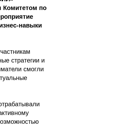
я Комитетом по
ероприятие
изнес-навыки
участникам
ые стратегии и
иматели смогли
ктуальные
 отрабатывали
 активному
возможностью