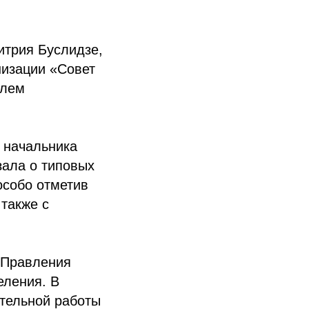
итрия Буслидзе,
низации «Совет
елем
 начальника
зала о типовых
особо отметив
также с
 Правления
ления. В
ительной работы