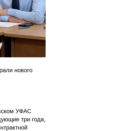
рали нового
овском УФАС
дующие три года,
онтрактной