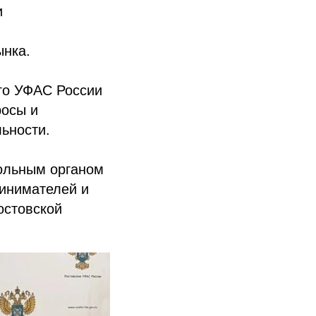
и
ынка.
го УФАС России
росы и
ьности.
польным органом
ринимателей и
остовской