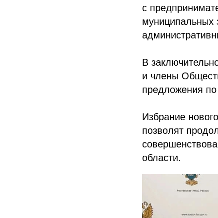
с предпринимате
муниципальных з
административн
В заключительн
и члены Общест
предложения по
Избрание новог
позволят продо
совершенствован
области.