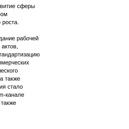
звитие сферы
ром
 роста.
дание рабочей
 актов,
стандартизацию
ммерческих
ческого
а также
ия стало
am-канале
 также