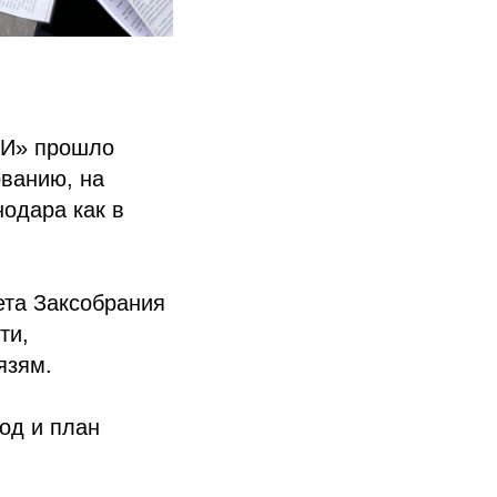
ИИ» прошло
ованию, на
нодара как в
ета Заксобрания
ти,
язям.
од и план