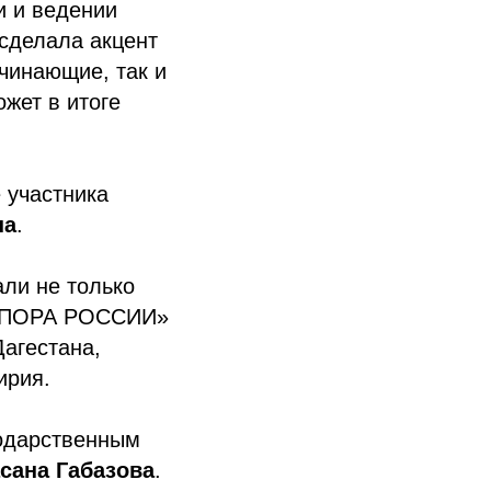
и и ведении
сделала акцент
ачинающие, так и
жет в итоге
 участника
на
.
ли не только
 «ОПОРА РОССИИ»
Дагестана,
ирия.
одарственным
сана Габазова
.