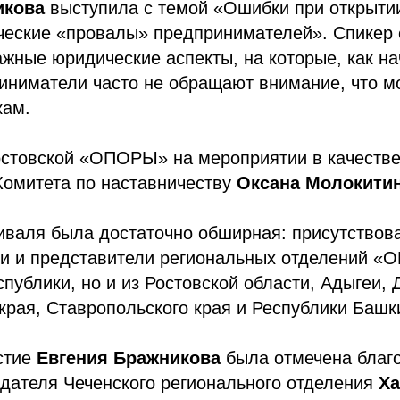
икова
выступила с темой «Ошибки при открыти
ческие «провалы» предпринимателей». Спикер 
ажные юридические аспекты, на которые, как н
ниматели часто не обращают внимание, что мо
кам.
остовской «ОПОРЫ» на мероприятии в качестве
Комитета по наставничеству
Оксана Молокити
валя была достаточно обширная: присутствова
и и представители региональных отделений
спублики, но и из Ростовской области, Адыгеи, 
края, Ставропольского края и Республики Башк
стие
Евгения Бражникова
была отмечена благ
дателя Чеченского регионального отделения
Ха