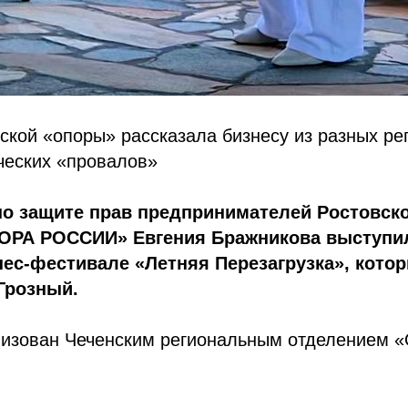
ской «опоры» рассказала бизнесу из разных рег
ческих «провалов»
о защите прав предпринимателей Ростовско
ОРА РОССИИ» Евгения Бражникова выступил
ес-фестивале «Летняя Перезагрузка», кото
Грозный.
низован Чеченским региональным отделением