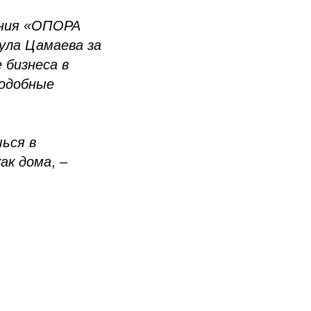
ения «ОПОРА
ула Цамаева за
 бизнеса в
подобные
ься в
ак дома
, –