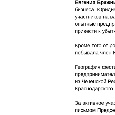
Евгения Бражн
бизнеса. Юриди
участников на в
опытные предпри
привести к убыт
Кроме того от р
побывала член 
География фести
предпринимател
из Чеченской Ре
Краснодарского 
За активное уча
письмом Предсе