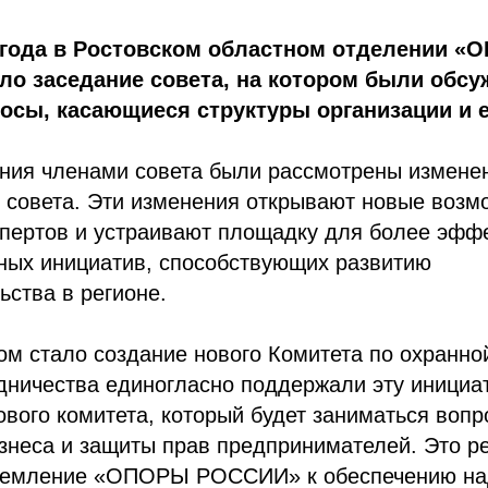
5 года в Ростовском областном отделении 
о заседание совета, на котором были обс
сы, касающиеся структуры организации и е
ния членами совета были рассмотрены изменен
 совета. Эти изменения открывают новые возм
спертов и устраивают площадку для более эфф
ных инициатив, способствующих развитию
ства в регионе.
м стало создание нового Комитета по охранной
дничества единогласно поддержали эту инициа
вого комитета, который будет заниматься воп
изнеса и защиты прав предпринимателей. Это 
ремление «ОПОРЫ РОССИИ» к обеспечению на