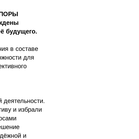
«ОПОРЫ
уждены
ё будущего.
ия в составе
ожности для
ективного
 деятельности.
тиву и избрали
росами
решение
дёжной и