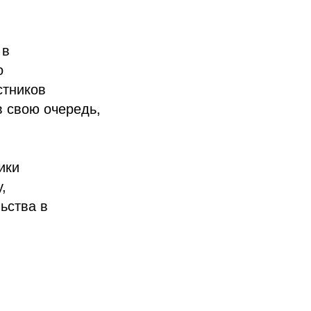
 в
о
стников
в свою очередь,
ики
,
ьства в