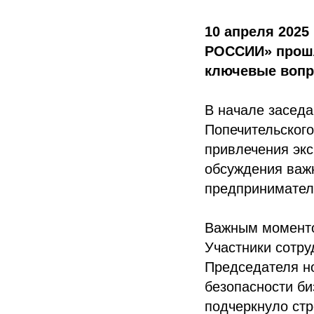
10 апреля 202
РОССИИ» прошл
ключевые вопро
В начале заседа
Попечительского
привлечения эк
обсуждения важ
предприниматель
Важным моменто
Участники сотру
Председателя но
безопасности б
подчеркнуло ст