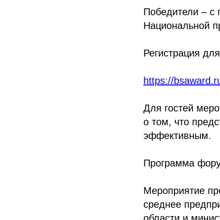
Победители – с 
Национальной п
Регистрация для
https://bsaward.r
Для гостей меро
о том, что пред
эффективным.
Программа фор
Мероприятие пр
среднее предпр
области и минис