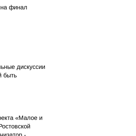
 на финал
льные дискуссии
й быть
оекта «Малое и
Ростовской
низатор -