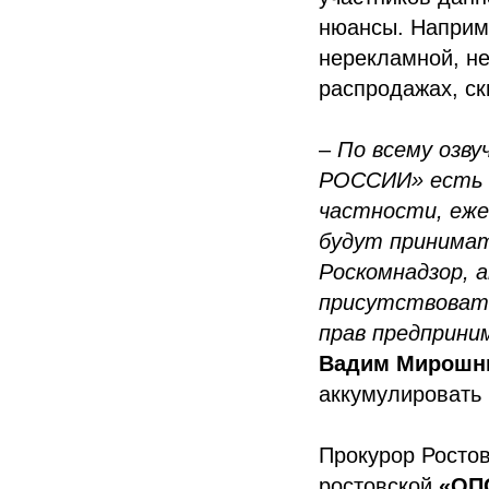
нюансы. Наприм
нерекламной, н
распродажах, ск
–
По всему озв
РОССИИ» есть к
частности, еже
будут принимат
Роскомнадзор, 
присутствоват
прав предприни
Вадим Мирошн
аккумулировать 
Прокурор Росто
ростовской
«ОП