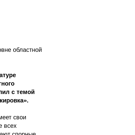
овне областной
атуре
тного
ил с темой
кировка».
меет свои
е всех
вают спорные