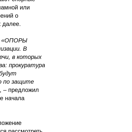
ламной или
ений о
к далее.
ия «ОПОРЫ
изации. В
ечи, в которых
а: прокуратура
 будут
о по защите
, – предложил
е начала
ложение
тся рассмотреть