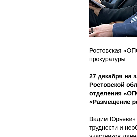
Ростовская «ОП
прокуратуры
27 декабря на 
Ростовской обл
отделения «ОП
«Размещение ре
Вадим Юрьевич 
трудности и нео
участников данн