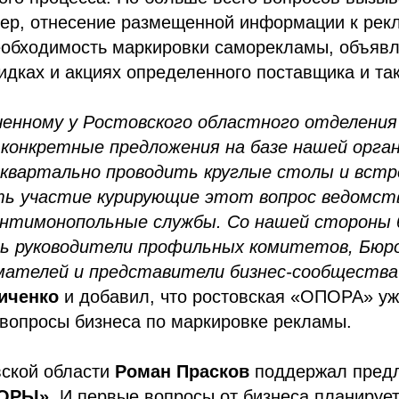
ер, отнесение размещенной информации к рек
еобходимость маркировки саморекламы, объявл
идках и акциях определенного поставщика и та
ученному у Ростовского областного отделен
онкретные предложения на базе нашей орган
квартально проводить круглые столы и встр
ь участие курирующие этот вопрос ведомств
антимонопольные службы. Со нашей стороны
ь руководители профильных комитетов, Бюр
мателей и представители бизнес-сообщества
иченко
и добавил, что ростовская «ОПОРА» уж
вопросы бизнеса по маркировке рекламы.
вской области
Роман Прасков
поддержал пред
ОРЫ»
. И первые вопросы от бизнеса планируе