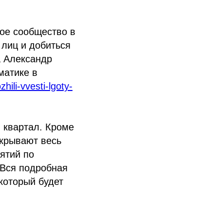
ное сообщество в
лиц и добиться
а Александр
матике в
hili-vvesti-lgoty-
 квартал. Кроме
акрывают весь
ятий по
 Вся подробная
который будет