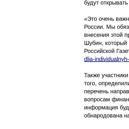
будут открывать
«Это очень важн
России. Мы обя
внесения этой п
Шубин, который
Российской Газет
dlia-individualnyh
Также участники
того, определил
перечень направ
вопросам финанс
информация буде
обнародована н