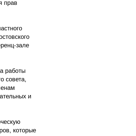
я прав
ластного
стовского
еренц-зале
а работы
о совета,
ленам
вательных и
рческую
ров, которые