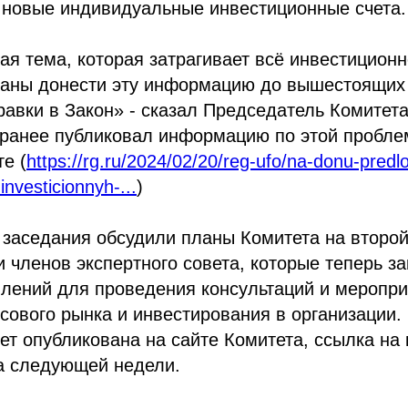
 новые индивидуальные инвестиционные счета.
ая тема, которая затрагивает всё инвестицион
заны донести эту информацию до вышестоящих 
равки в Закон» - сказал Председатель Комитет
 ранее публиковал информацию по этой пробле
е (
https://rg.ru/2024/02/20/reg-ufo/na-donu-predloz
-investicionnyh-...
)
 заседания обсудили планы Комитета на второй
и членов экспертного совета, которые теперь з
лений для проведения консультаций и меропри
ового рынка и инвестирования в организации.
т опубликована на сайте Комитета, ссылка на 
а следующей недели.