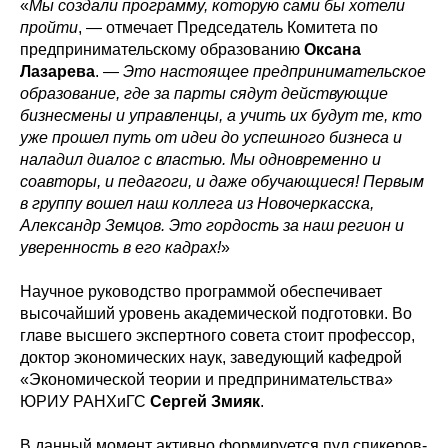
«
Мы создали программу, которую сами бы хотели
пройти
, — отмечает Председатель Комитета по
предпринимательскому образованию
Оксана
Лазарева
. —
Это настоящее предпринимательское
образование, где за парты сядут действующие
бизнесмены и управленцы, а учить их будут те, кто
уже прошел путь от идеи до успешного бизнеса и
наладил диалог с властью. Мы одновременно и
соавторы, и педагоги, и даже обучающиеся! Первым
в группу вошел наш коллега из Новочеркасска,
Александр Земцов. Это гордость за наш регион и
уверенность в его кадрах!
»
Научное руководство программой обеспечивает
высочайший уровень академической подготовки. Во
главе высшего экспертного совета стоит профессор,
доктор экономических наук, заведующий кафедрой
«Экономической теории и предпринимательства»
ЮРИУ РАНХиГС
Сергей Змияк
.
В данный момент активно формируется пул спикеров-