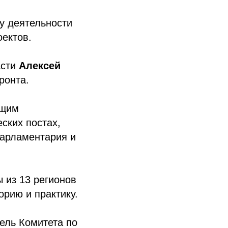
ру деятельности
оектов.
асти
Алексей
ронта.
ющим
ских постах,
парламентария и
 из 13 регионов
рию и практику.
ель Комитета по