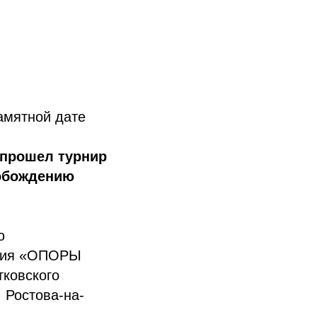
амятной дате
 прошел турнир
обождению
ю
ления «ОПОРЫ
ковского
 Ростова-на-