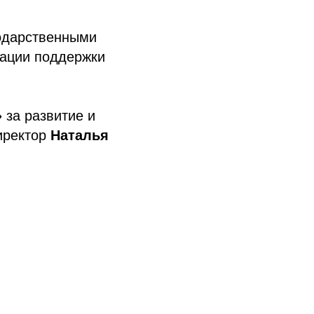
й
годарственными
зации поддержки
»
за развитие и
иректор
Наталья