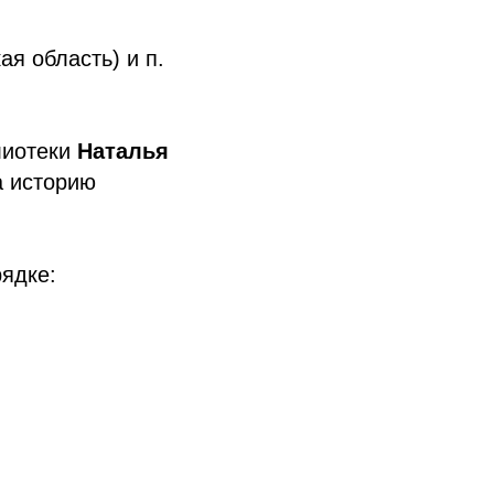
ая область) и п.
лиотеки
Наталья
а историю
ядке: