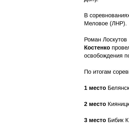
В соревнованиях
Меловое (ЛНР).
Роман Лоскутов 
Костенко
провел
освобождения по
По итогам соре
1 место
Белянск
2 место
Кияницк
3 место
Бибик К