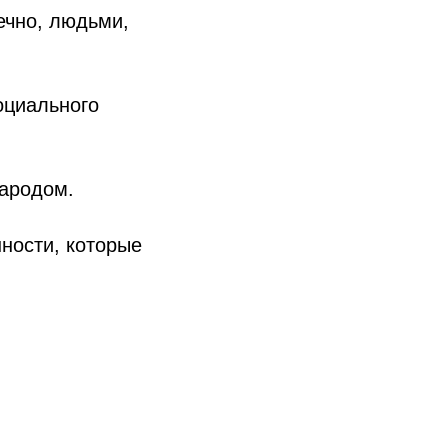
ечно, людьми,
оциального
народом.
ности, которые