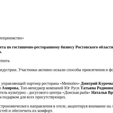
степриимство»
тета по гостинично-ресторанному бизнесу Ростовского обла
.
епита.
ндустрии. Участники активно искали способы привлечения и фо
к управляющий партнер ресторана «Memories»
Дмитрий Курочк
 Амирова
, Топ-менеджер компаний Юг Руси
Татьяна Родионо
тель культурно - досугового центра «Донская рыба»
Наталья Вр
м подарком для всех присутствующих.
трономического направления в отеле, акцентируя внимание на 
стей и обеспечить их комфорт.