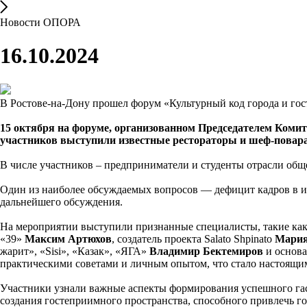
Новости ОПОРА
16.10.2024
В Ростове-на-Дону прошел форум «Культурный код города и го
15 октября на форуме, организованном Председателем Коми
участников выступили известные рестораторы и шеф-повара
В числе участников – предприниматели и студенты отрасли общ
Один из наиболее обсуждаемых вопросов — дефицит кадров в и
дальнейшего обсуждения.
На мероприятии выступили признанные специалисты, такие ка
«39»
Максим Артюхов
, создатель проекта Salato Shpinato
Мария
жарит», «Sisi», «Казак», «ЯГА»
Владимир Бектемиров
и основа
практическими советами и личным опытом, что стало настоящи
Участники узнали важные аспекты формирования успешного гас
создания гостеприимного пространства, способного привлечь го