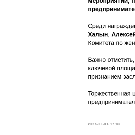
мероприятии, 
предпринимате
Среди награжде
Халын
,
Алексе
Комитета по же
Важно отметить
ключевой площа
признанием засл
Торжественная 
предпринимателя
2025-06-04 17:36