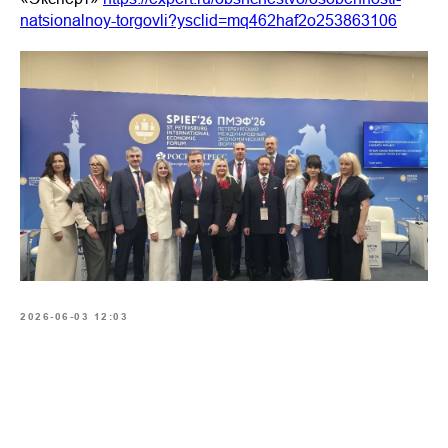
natsionalnoy-torgovli?ysclid=mq462haf2o253863106
2026-06-03 12:03