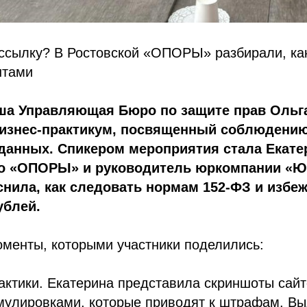
ссылку? В Ростовской «ОПОРЫ» разбирали, ка
нтами
аша Управляющая Бюро по защите прав Ольг
бизнес-практикум, посвященный соблюдению
данных. Спикером мероприятия стала Екате
о «ОПОРЫ» и руководитель юркомпании «Ю
снила, как следовать нормам 152-ФЗ и избе
ублей.
оменты, которыми участники поделились:
актики. Екатерина представила скриншоты сайт
мулировками, которые приводят к штрафам. Вы