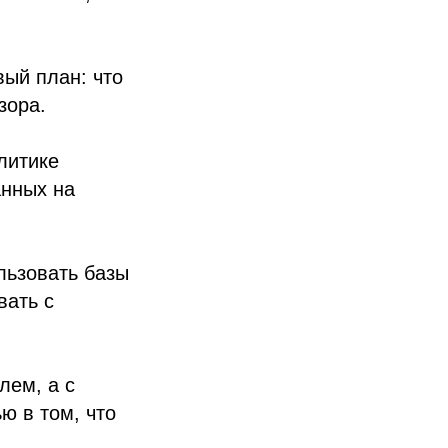
вый план: что
зора.
литике
анных на
льзовать базы
вать с
лем, а с
ю в том, что