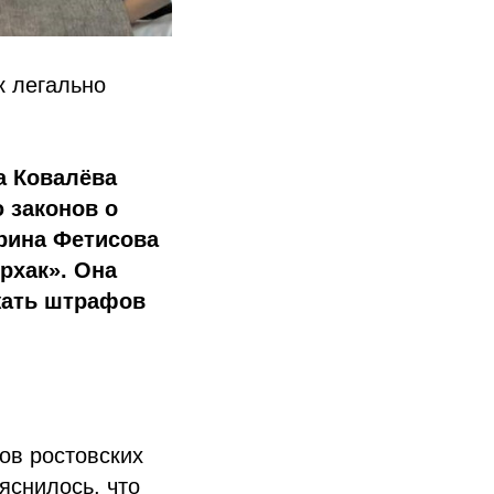
к легально
а Ковалёва
 законов о
рина Фетисова
рхак». Она
жать штрафов
ов ростовских
яснилось, что