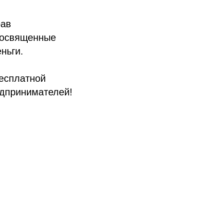
рав
 посвященные
ньги.
бесплатной
едпринимателей!