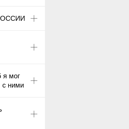
 РОССИИ
 я мог
 с ними
ь