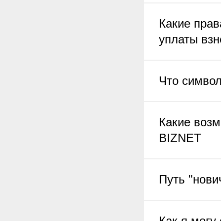
Какие прав
уплаты взн
Что симво
Какие возм
BIZNET
Путь "нов
Как я могу