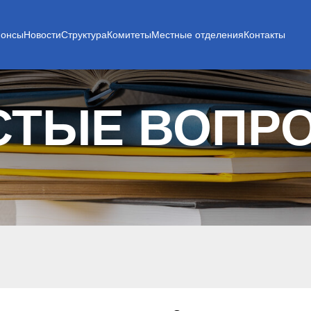
нонсы
Новости
Структура
Комитеты
Местные отделения
Контакты
СТЫЕ ВОПР