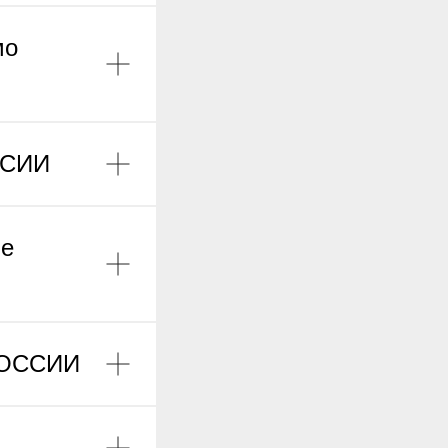
мо
ССИИ
ие
 РОССИИ