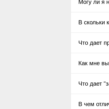
Могу ли я 
В скольки 
Что дает п
Как мне вы
Что дает "
В чем отли