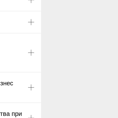
изнес
тва при