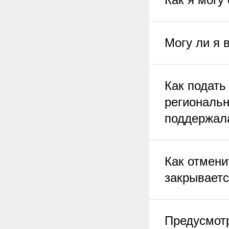
Могу ли я 
Как подать
региональн
поддержа
Как отмени
закрываетс
Предусмотр