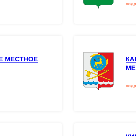
под
Е МЕСТНОЕ
КА
МЕ
под