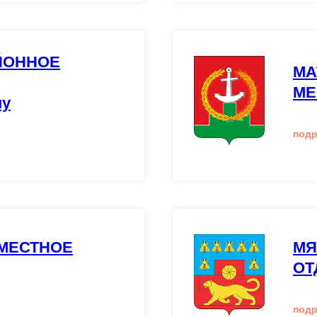
ЙОННОЕ
МА
МЕ
ну
под
МЕСТНОЕ
МЯ
ОТ
под