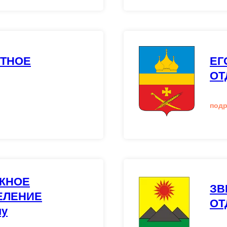
СТНОЕ
ЕГ
ОТ
под
ЖНОЕ
ЗВ
ЕЛЕНИЕ
ОТ
ну