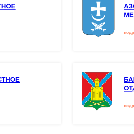
ТНОЕ
АЗ
МЕ
под
СТНОЕ
БА
ОТ
под