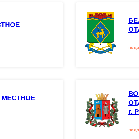
БЕ
СТНОЕ
ОТ
под
ВО
 МЕСТНОЕ
ОТ
г. 
под