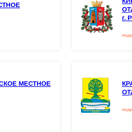
КИ
СТНОЕ
ОТ
г. 
под
СКОЕ МЕСТНОЕ
КР
ОТ
под