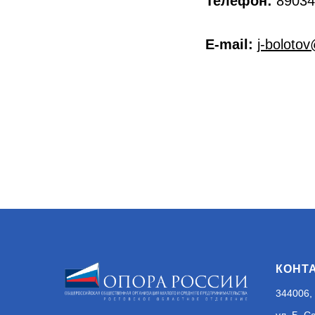
Телефон:
89034
E-mail:
j-boloto
КОНТ
344006, 